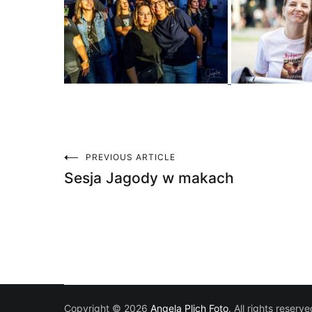
PREVIOUS ARTICLE
Nawigacja
Sesja Jagody w makach
wpisu
Copyright © 2026
Angela Plich Foto
. All rights reser