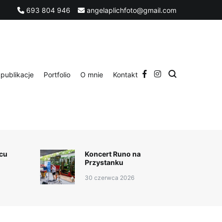
693 804 946
angelaplichfoto@gmail.com
publikacje
Portfolio
O mnie
Kontakt
cu
Koncert Runo na
Przystanku
30 czerwca 2026