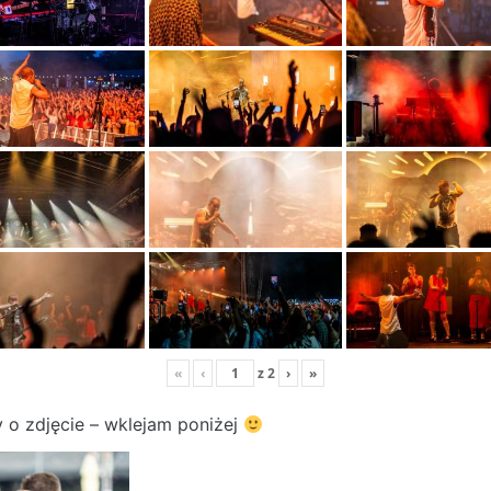
«
‹
z
2
›
»
y o zdjęcie – wklejam poniżej