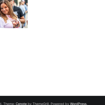
ved. Theme:
Cenote
by ThemeGrill. Powered by
WordPress
.