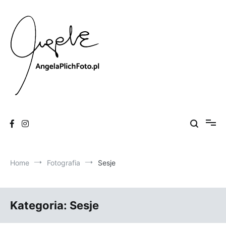
Skip
to
content
Fotografia
Angela Plich Foto
Home
Fotografia
Sesje
Kategoria:
Sesje