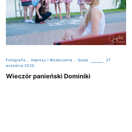
Fotografia
,
Imprezy i Wydarzenia
,
Sesje
27
września 2020
Wieczór panieński Dominiki