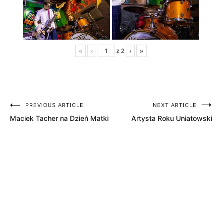
«
‹
z
2
›
»
PREVIOUS ARTICLE
NEXT ARTICLE
Nawigacja
Maciek Tacher na Dzień Matki
Artysta Roku Uniatowski
wpisu