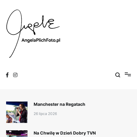
Skip
to
content
Fotografia
Angela Plich Foto
Manchester na Regatach
26 lipca 2026
Na Chwilę w Dzień Dobry TVN