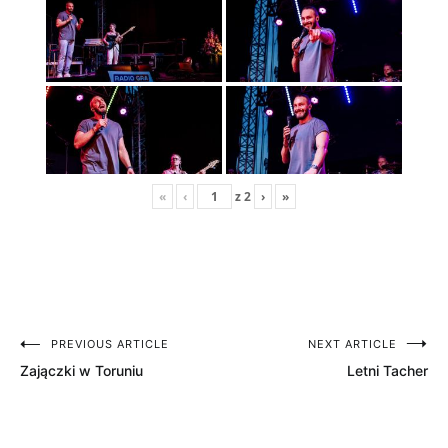
«
‹
z
2
›
»
PREVIOUS ARTICLE
NEXT ARTICLE
Nawigacja
Zajączki w Toruniu
Letni Tacher
wpisu