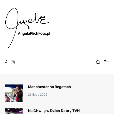
Skip
to
content
Fotografia
Angela Plich Foto
Manchester na Regatach
26 lipca 2026
Na Chwilę w Dzień Dobry TVN