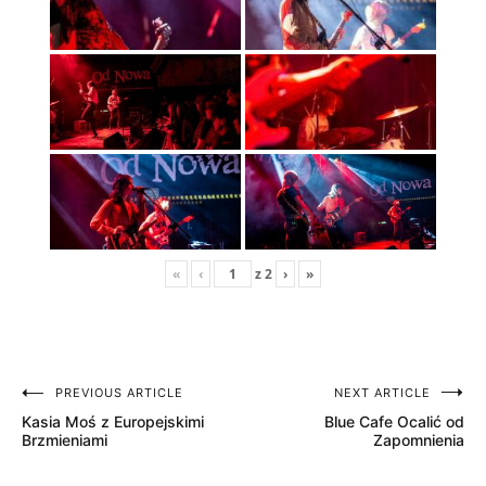
«
‹
z
2
›
»
PREVIOUS ARTICLE
NEXT ARTICLE
Nawigacja
Kasia Moś z Europejskimi
Blue Cafe Ocalić od
wpisu
Brzmieniami
Zapomnienia