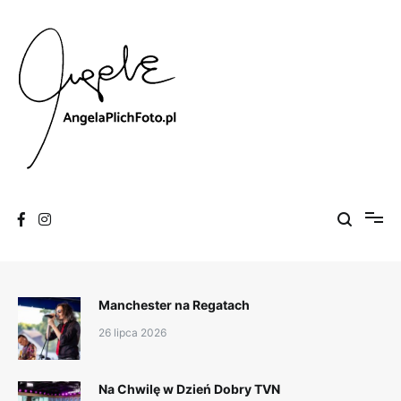
Skip
to
content
Fotografia
Angela Plich Foto
Manchester na Regatach
26 lipca 2026
Na Chwilę w Dzień Dobry TVN