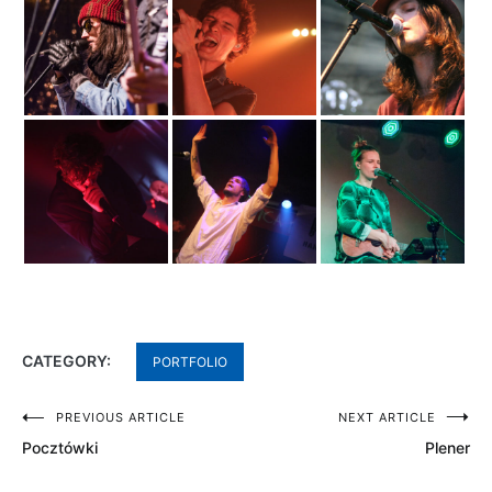
CATEGORY:
PORTFOLIO
Nawigacja
PREVIOUS ARTICLE
NEXT ARTICLE
Pocztówki
Plener
wpisu