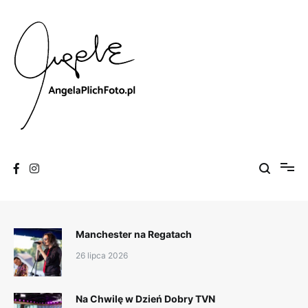
Skip
to
content
Fotografia
Angela Plich Foto
Manchester na Regatach
26 lipca 2026
Na Chwilę w Dzień Dobry TVN