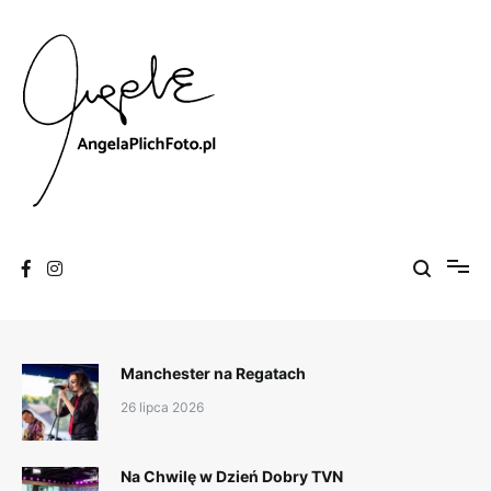
Skip
to
content
Fotografia
Angela Plich Foto
Manchester na Regatach
26 lipca 2026
Na Chwilę w Dzień Dobry TVN