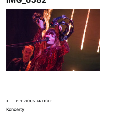
PREVIOUS ARTICLE
Nawigacja
Koncerty
wpisu