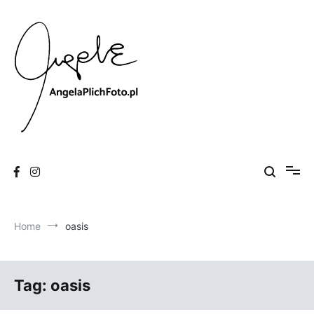
Skip
to
content
Fotografia
Angela Plich Foto
Home
oasis
Tag:
oasis