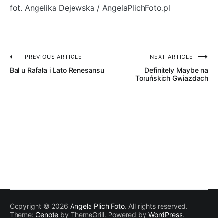
fot. Angelika Dejewska / AngelaPlichFoto.pl
PREVIOUS ARTICLE
NEXT ARTICLE
Nawigacja
Bal u Rafała i Lato Renesansu
Definitely Maybe na
wpisu
Toruńskich Gwiazdach
Copyright © 2026
Angela Plich Foto
. All rights reserved.
Theme:
Cenote
by ThemeGrill. Powered by
WordPress
.