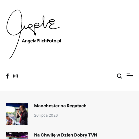
Skip
to
content
Fotografia
Angela Plich Foto
Manchester na Regatach
26 lipca 2026
Na Chwilę w Dzień Dobry TVN