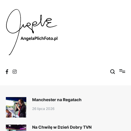
Skip
to
content
Fotografia
Angela Plich Foto
Manchester na Regatach
26 lipca 2026
Na Chwilę w Dzień Dobry TVN