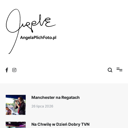
Skip
to
content
Fotografia
Angela Plich Foto
Manchester na Regatach
26 lipca 2026
Na Chwilę w Dzień Dobry TVN