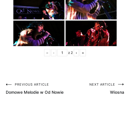
«
‹
z
2
›
»
PREVIOUS ARTICLE
NEXT ARTICLE
Nawigacja
Domowe Melodie w Od Nowie
Wiosna
wpisu