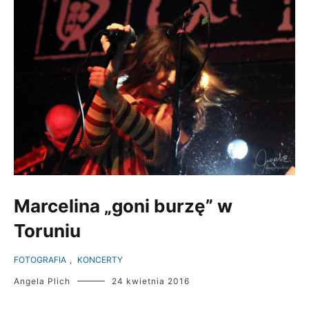
Marcelina „goni burzę” w
Toruniu
FOTOGRAFIA
,
KONCERTY
Angela Plich
24 kwietnia 2016