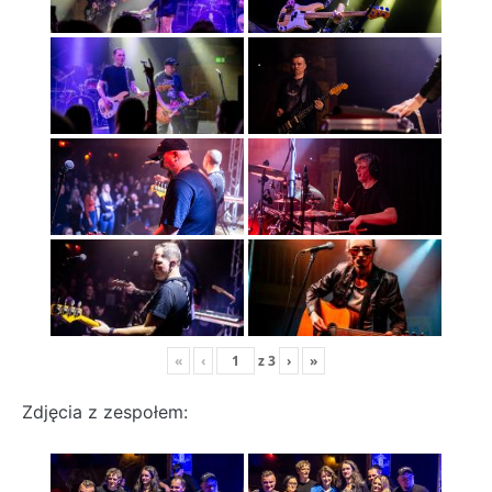
«
‹
z
3
›
»
Zdjęcia z zespołem: