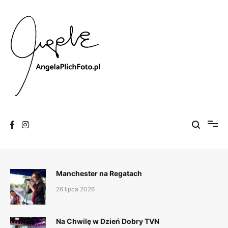
Skip
to
content
Fotografia
Angela Plich Foto
Manchester na Regatach
26 lipca 2026
Na Chwilę w Dzień Dobry TVN