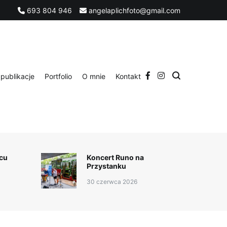
693 804 946
angelaplichfoto@gmail.com
publikacje
Portfolio
O mnie
Kontakt
cu
Koncert Runo na
Przystanku
30 czerwca 2026