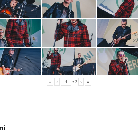
«
‹
z
2
›
»
mi