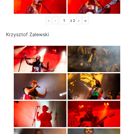
«
‹
z
2
›
»
Krzysztof Zalewski