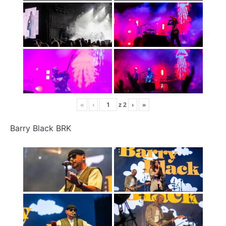
«
‹
z
2
›
»
Barry Black BRK