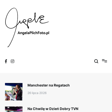
Skip
to
content
Fotografia
Angela Plich Foto
Manchester na Regatach
26 lipca 2026
Na Chwilę w Dzień Dobry TVN