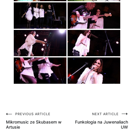
PREVIOUS ARTICLE
NEXT ARTICLE
Nawigacja
Mikromusic ze Skubasem w
Funkologia na Juwenaliach
wpisu
Artusie
UW