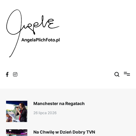
Skip
to
content
Fotografia
Angela Plich Foto
Manchester na Regatach
26 lipca 2026
Na Chwilę w Dzień Dobry TVN