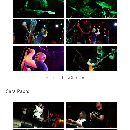
«
‹
z
2
›
»
Sara Pach: