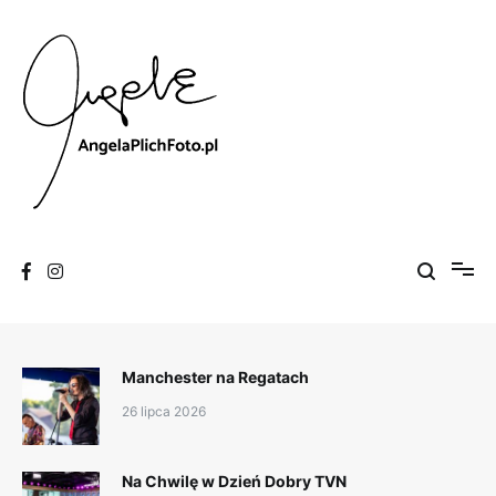
Skip
to
content
Fotografia
Angela Plich Foto
Manchester na Regatach
26 lipca 2026
Na Chwilę w Dzień Dobry TVN