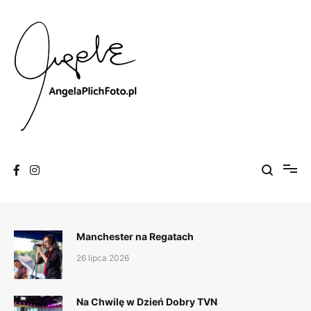
Skip
to
content
Fotografia
Angela Plich Foto
Manchester na Regatach
26 lipca 2026
Na Chwilę w Dzień Dobry TVN