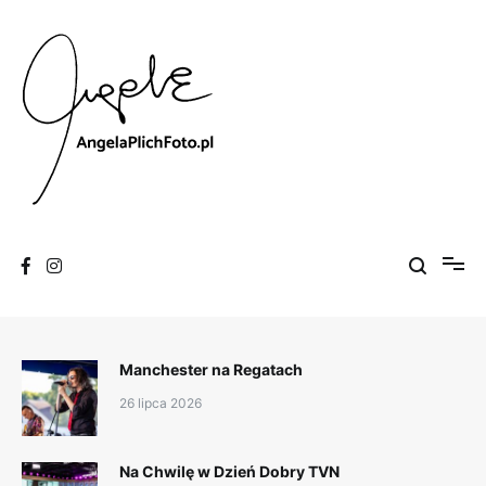
Skip
to
content
Fotografia
Angela Plich Foto
Manchester na Regatach
26 lipca 2026
Na Chwilę w Dzień Dobry TVN