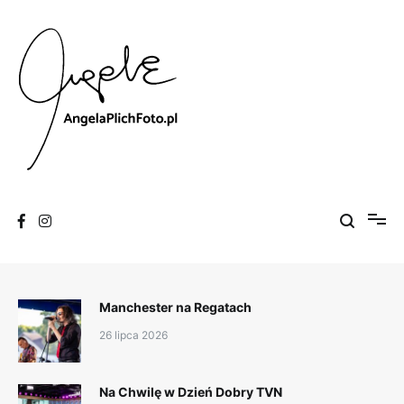
Skip
to
content
Fotografia
Angela Plich Foto
Manchester na Regatach
26 lipca 2026
Na Chwilę w Dzień Dobry TVN