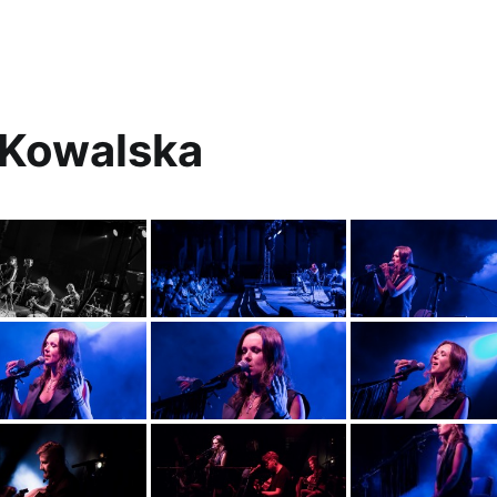
 Kowalska