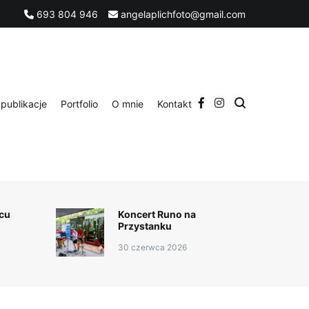
693 804 946
angelaplichfoto@gmail.com
publikacje
Portfolio
O mnie
Kontakt
cu
Koncert Runo na
Przystanku
30 czerwca 2026