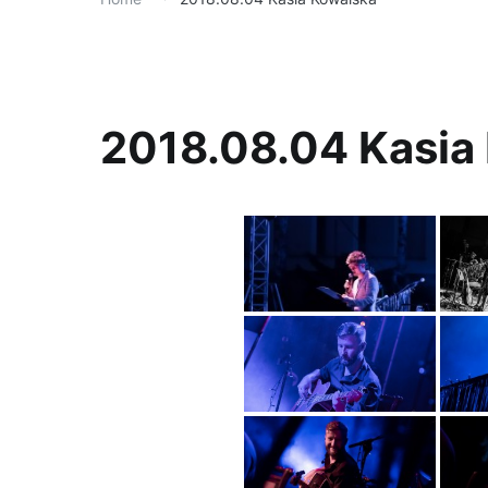
2018.08.04 Kasia