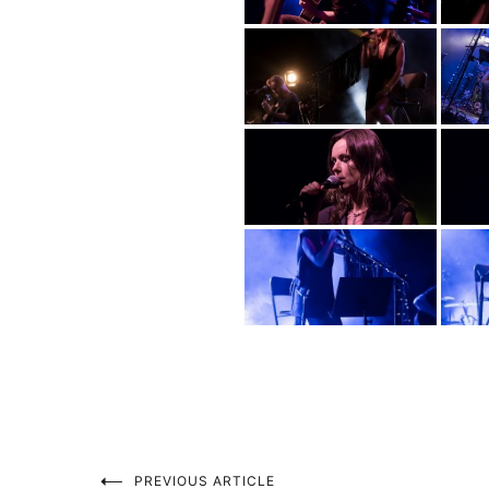
PREVIOUS ARTICLE