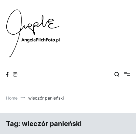
Skip
to
content
Fotografia
Angela Plich Foto
Home
wieczór panieński
Tag:
wieczór panieński