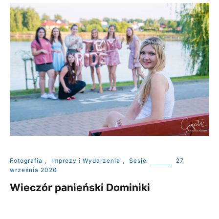
Fotografia
,
Imprezy i Wydarzenia
,
Sesje
27
września 2020
Wieczór panieński Dominiki