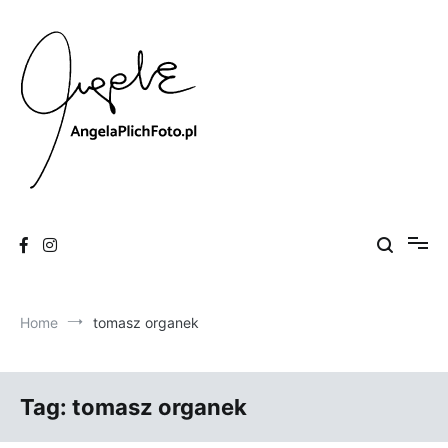
Skip
to
content
Fotografia
Angela Plich Foto
Home
tomasz organek
Tag:
tomasz organek