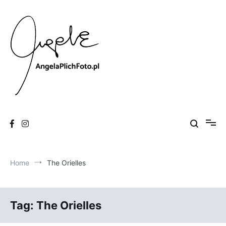
Skip
to
content
Fotografia
Angela Plich Foto
Home
The Orielles
Tag:
The Orielles