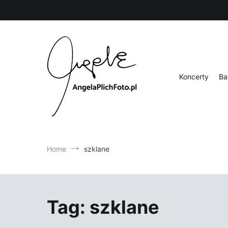
Skip
to
content
Koncerty
Ba
Fotografia
Angela Plich Foto
Home
szklane
Tag:
szklane