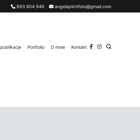
693 804 946
angelaplichfoto@gmail.com
publikacje
Portfolio
O mnie
Kontakt