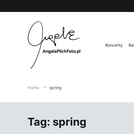
Skip
to
content
Koncerty
Ba
Fotografia
Angela Plich Foto
Home
spring
Tag:
spring