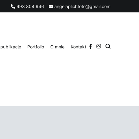
693 804 946
angelaplichfoto@gmail.com
publikacje
Portfolio
O mnie
Kontakt