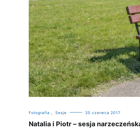
Fotografia
,
Sesje
20 czerwca 2017
Natalia i Piotr – sesja narzeczeńsk