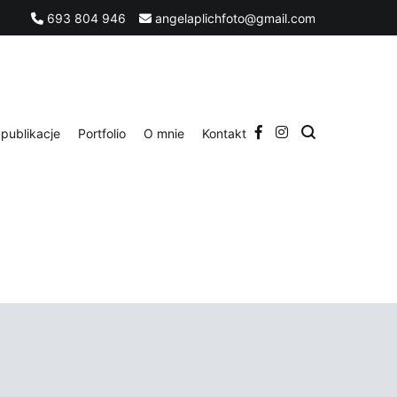
693 804 946
angelaplichfoto@gmail.com
publikacje
Portfolio
O mnie
Kontakt