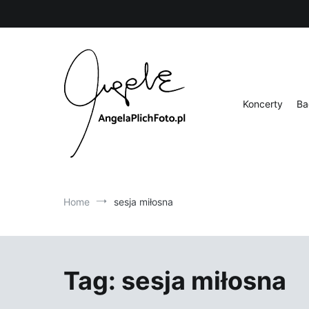
Skip
to
content
Koncerty
Ba
Fotografia
Angela Plich Foto
Home
sesja miłosna
Tag:
sesja miłosna