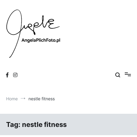
Skip
to
content
Fotografia
Angela Plich Foto
Home
nestle fitness
Tag:
nestle fitness