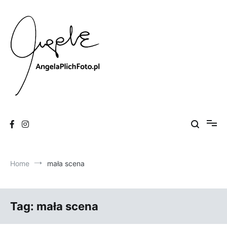
Skip
to
content
Fotografia
Angela Plich Foto
Home
mała scena
Tag:
mała scena