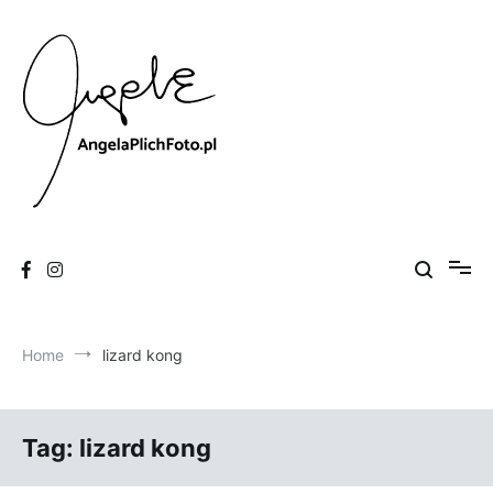
Skip
to
content
Fotografia
Angela Plich Foto
Home
lizard kong
Tag:
lizard kong