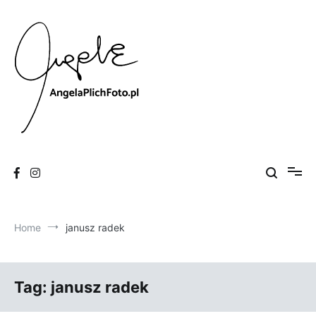
Skip
to
content
Fotografia
Angela Plich Foto
Home
janusz radek
Tag:
janusz radek