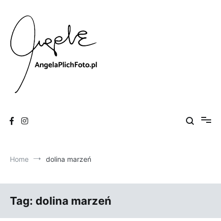
Skip
to
content
Fotografia
Angela Plich Foto
Home
dolina marzeń
Tag:
dolina marzeń