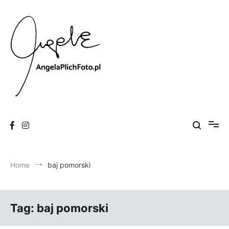
Skip
to
content
Fotografia
Angela Plich Foto
Home
baj pomorski
Tag:
baj pomorski