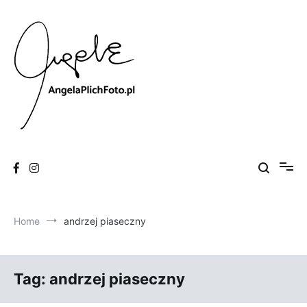
Skip
to
content
Fotografia
Angela Plich Foto
Home
andrzej piaseczny
Tag:
andrzej piaseczny