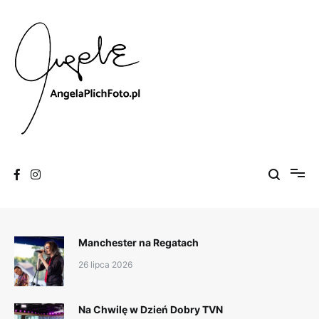
Skip
to
content
Fotografia
Angela Plich Foto
Manchester na Regatach
26 lipca 2026
Na Chwilę w Dzień Dobry TVN