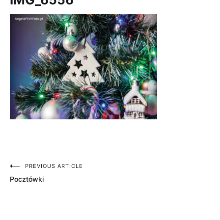
PREVIOUS ARTICLE
Nawigacja
Pocztówki
wpisu