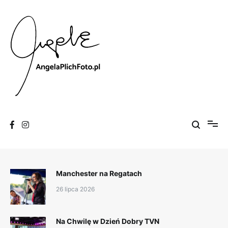
Skip
to
content
Fotografia
Angela Plich Foto
Manchester na Regatach
26 lipca 2026
Na Chwilę w Dzień Dobry TVN