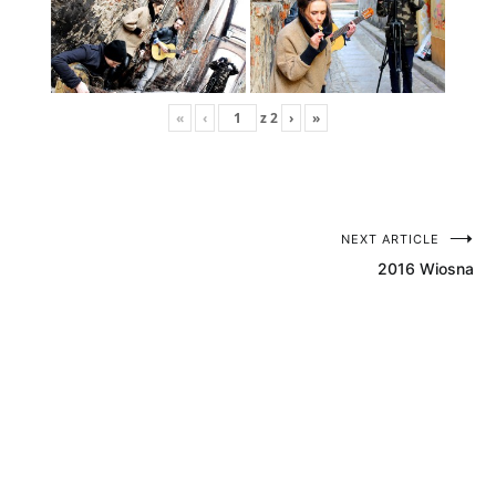
«
‹
z
2
›
»
NEXT ARTICLE
Nawigacja
2016 Wiosna
wpisu