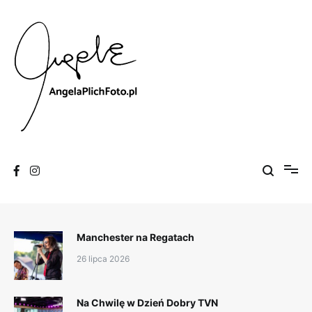
Skip
to
content
Fotografia
Angela Plich Foto
Manchester na Regatach
26 lipca 2026
Na Chwilę w Dzień Dobry TVN