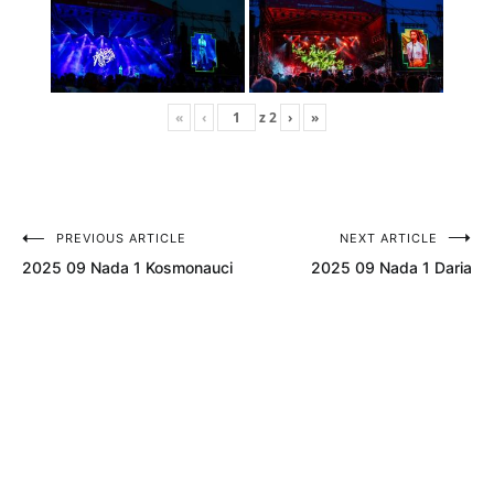
«
‹
z
2
›
»
PREVIOUS ARTICLE
NEXT ARTICLE
Nawigacja
2025 09 Nada 1 Kosmonauci
2025 09 Nada 1 Daria
wpisu