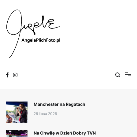
Skip
to
content
Fotografia
Angela Plich Foto
Manchester na Regatach
26 lipca 2026
Na Chwilę w Dzień Dobry TVN