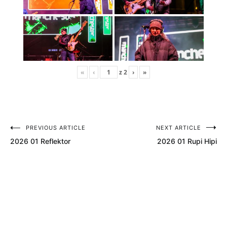
«
‹
z
2
›
»
PREVIOUS ARTICLE
NEXT ARTICLE
Nawigacja
2026 01 Reflektor
2026 01 Rupi Hipi
wpisu