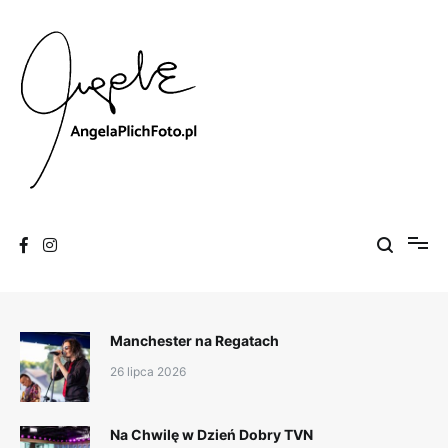
Skip
to
content
Fotografia
Angela Plich Foto
Manchester na Regatach
26 lipca 2026
Na Chwilę w Dzień Dobry TVN