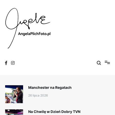
Skip
to
content
Fotografia
Angela Plich Foto
Manchester na Regatach
26 lipca 2026
Na Chwilę w Dzień Dobry TVN