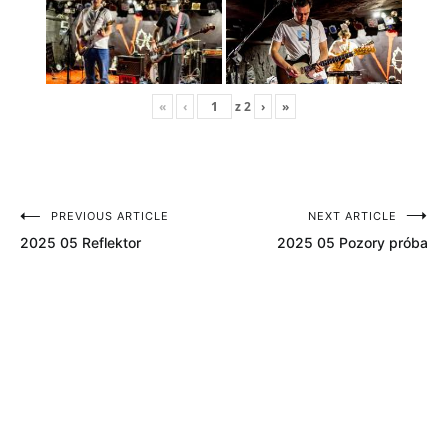
«
‹
z
2
›
»
PREVIOUS ARTICLE
NEXT ARTICLE
Nawigacja
2025 05 Reflektor
2025 05 Pozory próba
wpisu