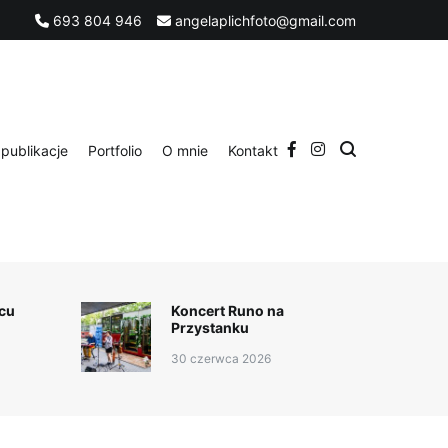
693 804 946
angelaplichfoto@gmail.com
takt
publikacje
Portfolio
O mnie
Kontakt
cu
Koncert Runo na
Przystanku
30 czerwca 2026