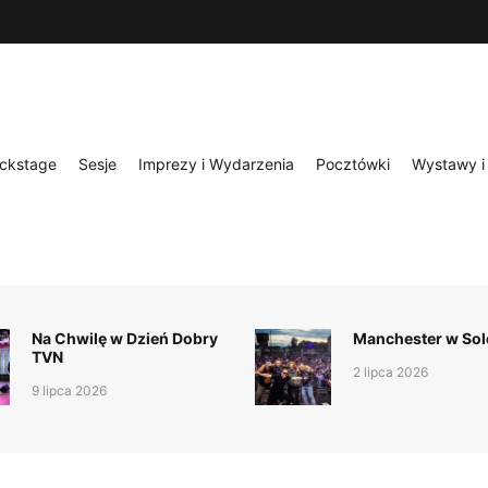
nia
Pocztówki
Wystawy i publikacje
Portfolio
O mnie
Kon
ckstage
Sesje
Imprezy i Wydarzenia
Pocztówki
Wystawy i 
Na Chwilę w Dzień Dobry
Manchester w Sol
TVN
2 lipca 2026
9 lipca 2026