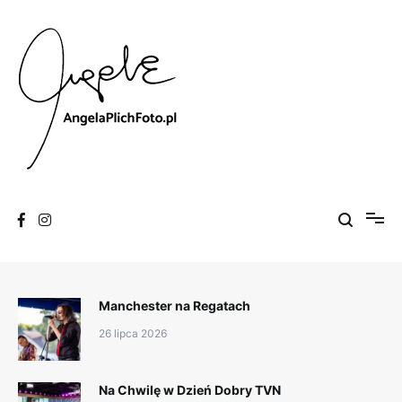
Skip
to
content
Fotografia
Angela Plich Foto
Manchester na Regatach
26 lipca 2026
Na Chwilę w Dzień Dobry TVN