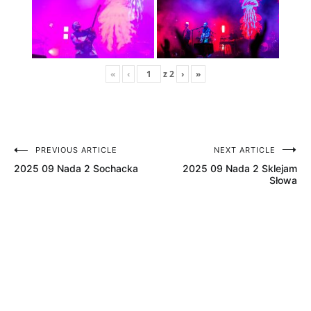
«
‹
z
2
›
»
PREVIOUS ARTICLE
NEXT ARTICLE
Nawigacja
2025 09 Nada 2 Sochacka
2025 09 Nada 2 Sklejam
wpisu
Słowa