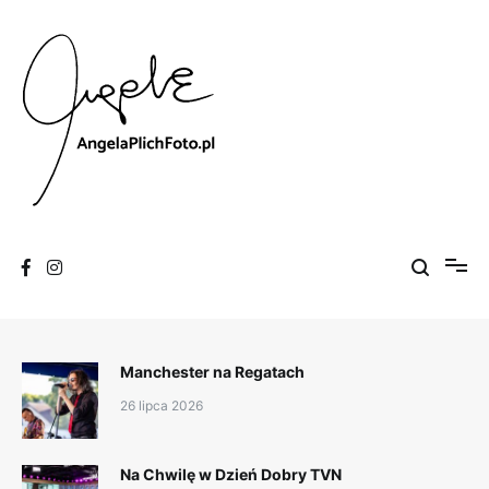
Skip
to
content
Fotografia
Angela Plich Foto
Manchester na Regatach
26 lipca 2026
Na Chwilę w Dzień Dobry TVN