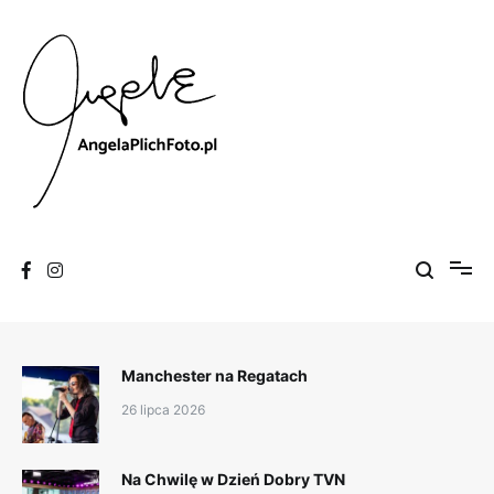
Skip
to
content
Fotografia
Angela Plich Foto
Manchester na Regatach
26 lipca 2026
Na Chwilę w Dzień Dobry TVN