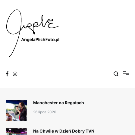
Skip
to
content
Fotografia
Angela Plich Foto
Manchester na Regatach
26 lipca 2026
Na Chwilę w Dzień Dobry TVN