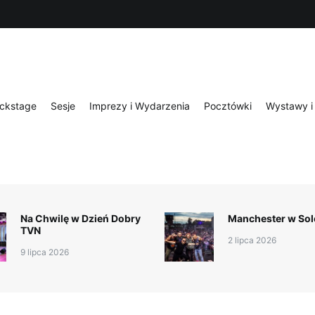
nia
Pocztówki
Wystawy i publikacje
Portfolio
O mnie
Kon
ckstage
Sesje
Imprezy i Wydarzenia
Pocztówki
Wystawy i 
Na Chwilę w Dzień Dobry
Manchester w Sol
TVN
2 lipca 2026
9 lipca 2026