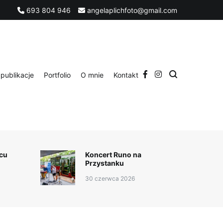
693 804 946
angelaplichfoto@gmail.com
takt
publikacje
Portfolio
O mnie
Kontakt
cu
Koncert Runo na
Przystanku
30 czerwca 2026