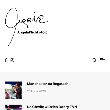
Skip
to
content
Fotografia
Angela Plich Foto
Manchester na Regatach
26 lipca 2026
Na Chwilę w Dzień Dobry TVN