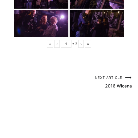
«
‹
z
2
›
»
NEXT ARTICLE
Nawigacja
2016 Wiosna
wpisu