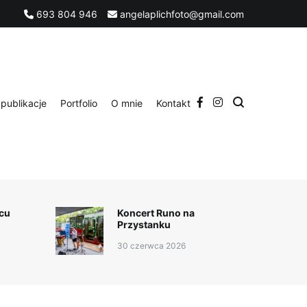
693 804 946
angelaplichfoto@gmail.com
publikacje
Portfolio
O mnie
Kontakt
cu
Koncert Runo na
Przystanku
30 czerwca 2026