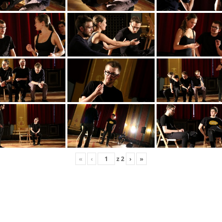
«
‹
z
2
›
»