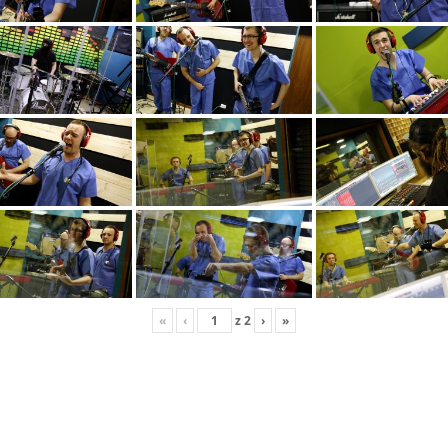
«
‹
z
2
›
»