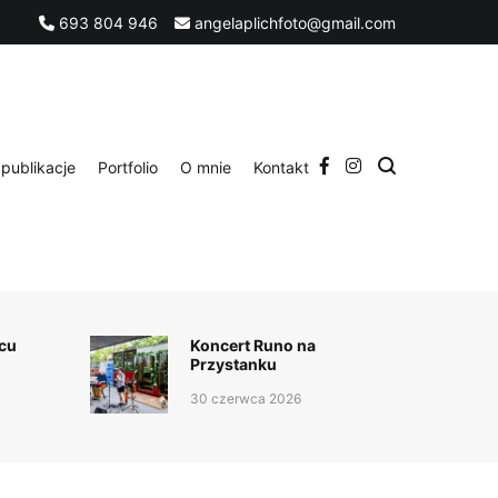
693 804 946
angelaplichfoto@gmail.com
publikacje
Portfolio
O mnie
Kontakt
cu
Koncert Runo na
Przystanku
30 czerwca 2026