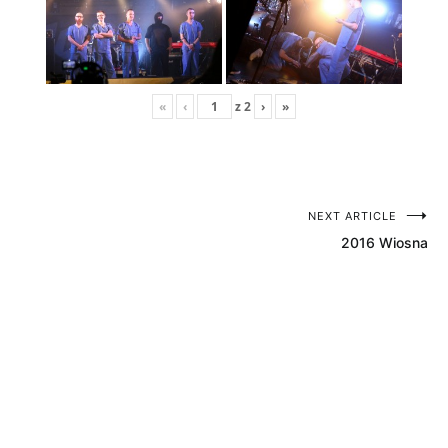
«
‹
z
2
›
»
NEXT ARTICLE
Nawigacja
2016 Wiosna
wpisu