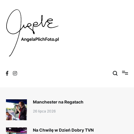
Skip
to
content
Fotografia
Angela Plich Foto
Manchester na Regatach
26 lipca 2026
Na Chwilę w Dzień Dobry TVN