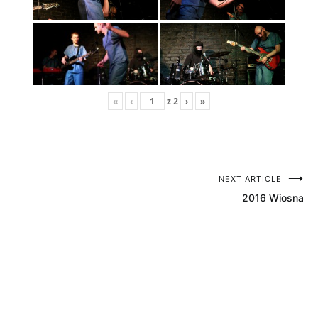
«
‹
z
2
›
»
NEXT ARTICLE
Nawigacja
2016 Wiosna
wpisu