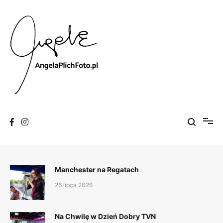
Skip
to
content
Fotografia
Angela Plich Foto
Manchester na Regatach
26 lipca 2026
Na Chwilę w Dzień Dobry TVN